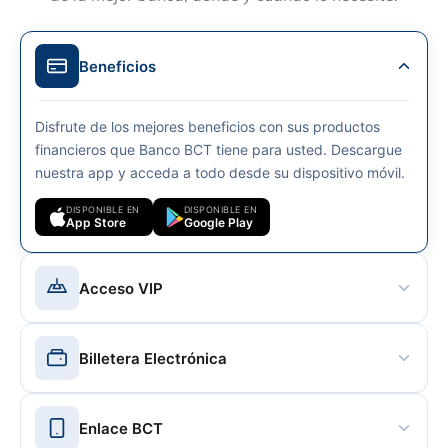
Beneficios
Disfrute de los mejores beneficios con sus productos
financieros que Banco BCT tiene para usted. Descargue
nuestra app y acceda a todo desde su dispositivo móvil.
DISPONIBLE EN
DISPONIBLE EN
App Store
Google Play
Acceso VIP
Disfrute el Nuevo VIP Lounge del aeropuerto Juan
Billetera Electrónica
Santamaría al presentar su tarjeta de crédito Empresarial,
Infinite, Platinum.
Realice sus compras sin necesidad de portar dinero en
Enlace BCT
Leer más
efectivo o sus tarjetas de crédito o débito de Banco BCT.