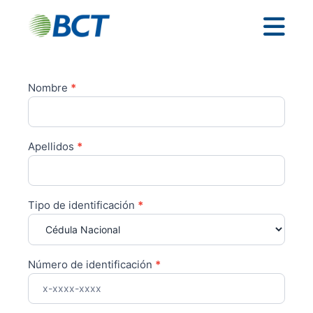
Nombre
*
Solicitud
de
Tarjetas
Web
Apellidos
*
Tipo de identificación
*
Número de identificación
*