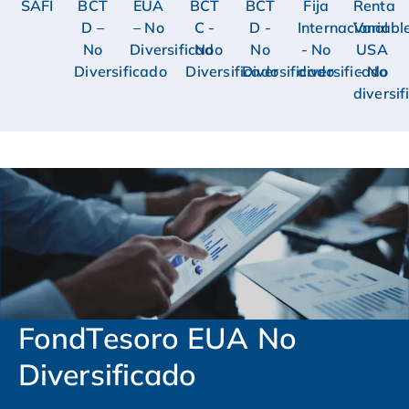
SAFI
BCT
EUA
BCT
BCT
Fija
Renta
D –
– No
C -
D -
Internacional
Variabl
No
Diversificado
No
No
- No
USA
Diversificado
Diversificado
Diversificado
diversificado
- No
diversi
FondTesoro EUA No
Diversificado