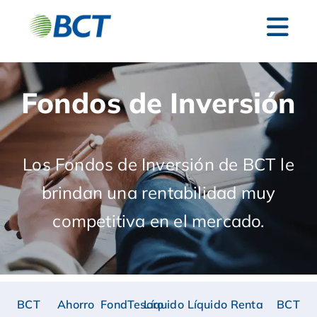
Fondos de Inversión
Los Fondos de Inversión de BCT le
brindan una rentabilidad muy
competitiva en el mercado.
BCT
Ahorro
FondTesoro
Líquido
Líquido
Renta
BCT