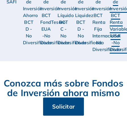
SAFI
de
de
de
de
de
de
Inversión
Inversión
Inversión
Inversión
Inversión
Inversi
Ahorro
BCT
Líquido
Liquidez
BCT
BCT
BCT
FondTesoro
BCT
BCT
Renta
Renta
D -
EUA
C -
D -
Fija
Variabl
No
-No
No
No
Internacional
USA
Diversificado
Diversificado
Diversificado
Diversificado
-No
-No
Diversificado
Diversi
Conozca más sobre Fondos
de Inversión ahora mismo
Solicitar