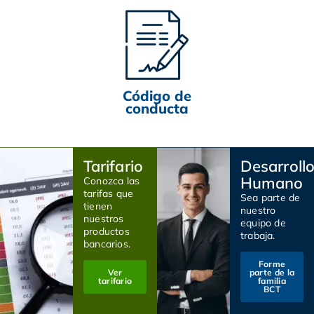
Código de
conducta
Tarifario
Desarroll
Humano
Conozca las
tarifas que
Sea parte de
tienen
nuestro
nuestros
equipo de
productos
trabaja.
bancarios.
Forme
Ver
parte de la
tarifario
familia
BCT