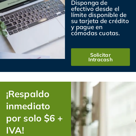
Disponga de
efectivo desde el
límite disponible de
su tarjeta de crédito
y pague en
cómodas cuotas.
Solicitar
Intracash
¡Respaldo
inmediato
por solo $6 +
IVA!