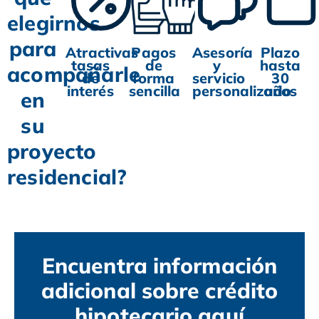
elegirnos
para
Atractivas
Pagos
Asesoría
Plazo
tasas
de
y
hasta
acompañarle
de
forma
servicio
30
interés
sencilla
personalizado
años
en
su
proyecto
residencial?
Encuentra información
adicional sobre crédito
hipotecario aquí