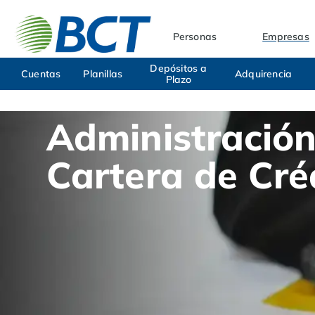
Personas
Empresas
Depósitos a
Cuentas
Planillas
Adquirencia
Plazo
Administración
Cartera de Cré