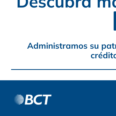
Descubra má
Administramos su patr
crédit