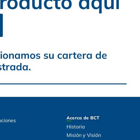
roducto aquí
tionamos su cartera de
strada.
Acerca de BCT
ociones
Historia
Misión y Visión