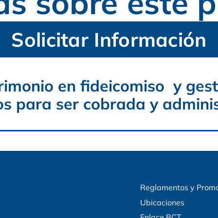
s sobre este p
Solicitar Información
imonio en fideicomiso y ges
os para ser cobrada y admini
Reglamentos y Prom
Ubicaciones
Enlace BCT