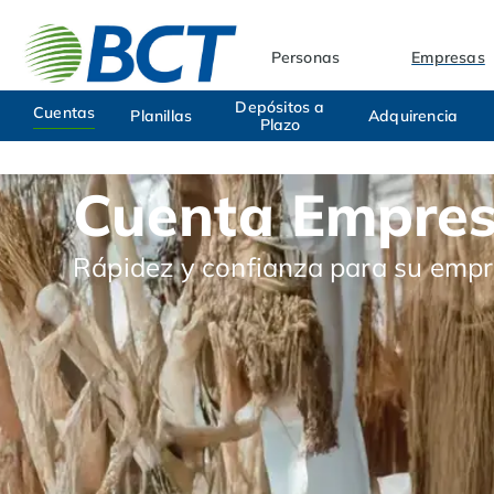
Personas
Empresas
Depósitos a
Cuentas
Planillas
Adquirencia
Plazo
Cuenta Empres
Rápidez y confianza para su empr