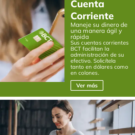
Cuenta
Corriente
Maneje su dinero de
una manera ágil y
rápida
Sus cuentas corrientes
BCT facilitan la
administración de su
efectivo. Solicítela
tanto en dólares como
en colones.
Ver más