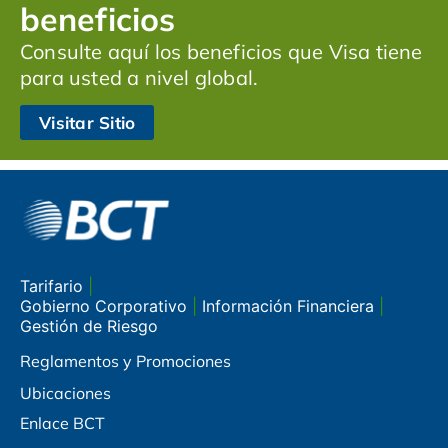
beneficios
Consulte aquí los beneficios que Visa tiene
para usted a nivel global.
Visitar Sitio
Tarifario
|
Gobierno Corporativo
|
Información Financiera
|
Gestión de Riesgo
Reglamentos y Promociones
Ubicaciones
Enlace BCT