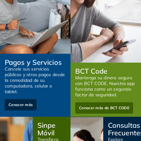
Pagos y Servicios
Cancele sus servicios
BCT Code
públicos y otros pagos desde
Mantenga su dinero seguro
la comodidad de su
con BCT CODE. Nuestra app
computadora, celular o
funciona como un segundo
tablet.
factor de seguridad.
Conocer más
Conocer más de BCT CODE
Sinpe
Consultas
Móvil
Frecuente
Transfiera
Explore