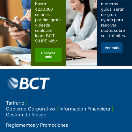
hasta
nuestras
¢200,000
guías; serán
colones
de gran
por día, gratis
ayuda para
y desde
resolver
cualquier
dudas sobre
lugar BCT
sus trámites.
SINPE Móvil.
Ver más
Conocer
más
Tarifario
|
Gobierno Corporativo
|
Información Financiera
|
Gestión de Riesgo
Reglamentos y Promociones