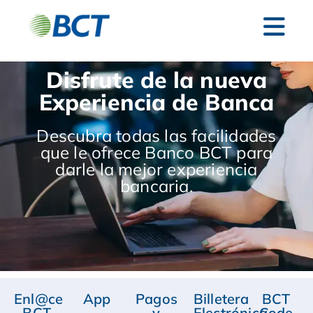
Disfrute de la nueva
Experiencia de Banca
Descubra todas las facilidades
que le ofrece Banco BCT para
darle la mejor experiencia
bancaria.
Enl@ce
App
Pagos
Billetera
BCT
BCT
y
Electrónica
Code